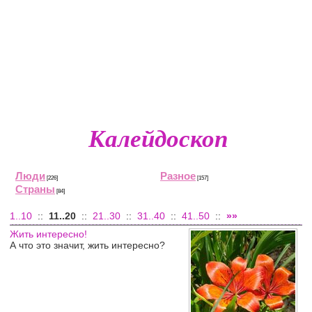
Калейдоскоп
Люди
Разное
[226]
[157]
Страны
[84]
1..10
::
11..20
::
21..30
::
31..40
::
41..50
::
»»
Жить интересно!
А что это значит, жить интересно?