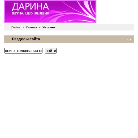
Darina
»
Сонник
»
Человек
Разделы сайта