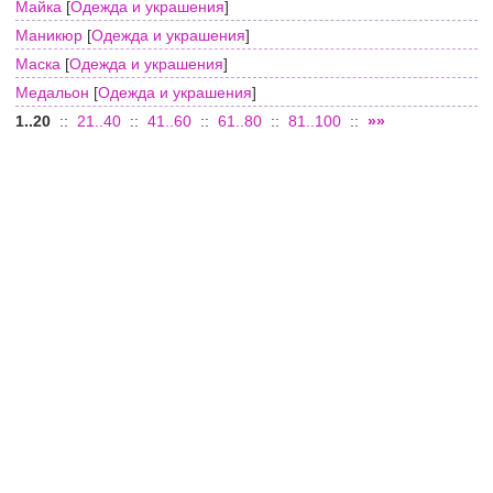
Майка
[
Одежда и украшения
]
Маникюр
[
Одежда и украшения
]
Маска
[
Одежда и украшения
]
Медальон
[
Одежда и украшения
]
1..20
::
21..40
::
41..60
::
61..80
::
81..100
::
»»