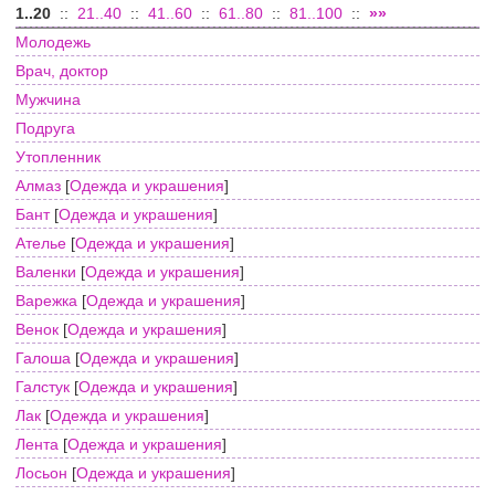
1..20
::
21..40
::
41..60
::
61..80
::
81..100
::
»»
Молодежь
Врач, доктор
Мужчина
Подруга
Утопленник
Алмаз
[
Одежда и украшения
]
Бант
[
Одежда и украшения
]
Ателье
[
Одежда и украшения
]
Валенки
[
Одежда и украшения
]
Варежка
[
Одежда и украшения
]
Венок
[
Одежда и украшения
]
Галоша
[
Одежда и украшения
]
Галстук
[
Одежда и украшения
]
Лак
[
Одежда и украшения
]
Лента
[
Одежда и украшения
]
Лосьон
[
Одежда и украшения
]