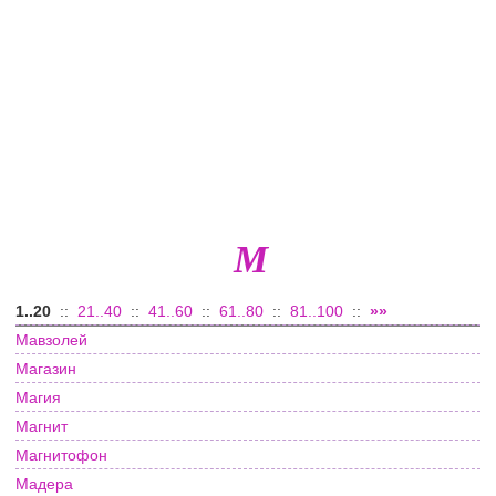
М
1..20
::
21..40
::
41..60
::
61..80
::
81..100
::
»»
Мавзолей
Магазин
Магия
Магнит
Магнитофон
Мадера