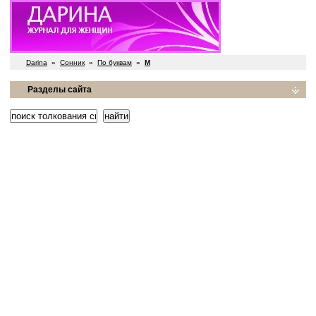
Darina
»
Сонник
»
По буквам
»
М
Разделы сайта