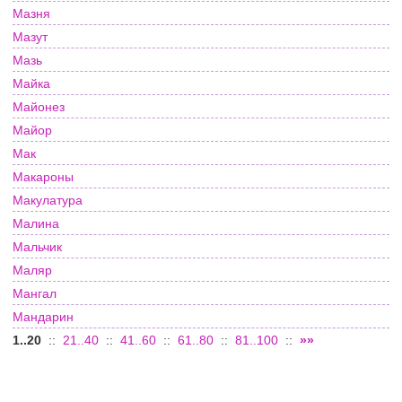
Мазня
Мазут
Мазь
Майка
Майонез
Майор
Мак
Макароны
Макулатура
Малина
Мальчик
Маляр
Мангал
Мандарин
1..20
::
21..40
::
41..60
::
61..80
::
81..100
::
»»