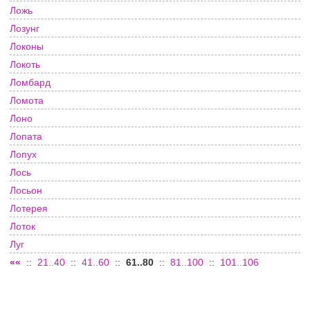
Ложь
Лозунг
Локоны
Локоть
Ломбард
Ломота
Лоно
Лопата
Лопух
Лось
Лосьон
Лотерея
Лоток
Луг
««
::
21..40
::
41..60
::
61..80
::
81..100
::
101..106