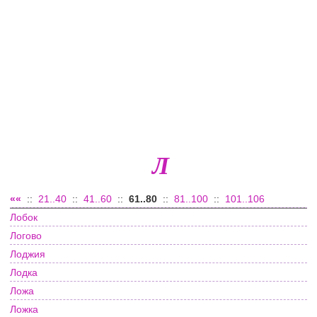
Л
««
::
21..40
::
41..60
::
61..80
::
81..100
::
101..106
Лобок
Логово
Лоджия
Лодка
Ложа
Ложка