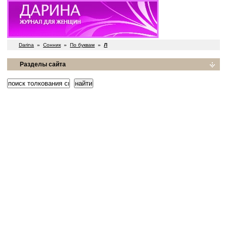
Darina
»
Сонник
»
По буквам
»
Л
Разделы сайта