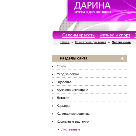
Салоны красоты
Фитнес и спорт
Darina
»
Комнатные растения
»
Лиственные
Разделы сайта
Стиль
Уход за собой
Здоровье
Мужчина и женщина
Детская
Карьера
Кулинарные рецепты
Комнатные растения
Лиственные