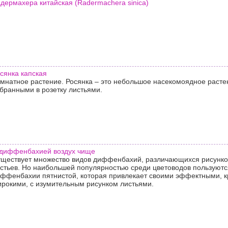
дермахера китайская (Radermachera sinica)
сянка капская
мнатное растение. Росянка – это небольшое насекомоядное расте
бранными в розетку листьями.
диффенбахией воздух чище
ществует множество видов диффенбахий, различающихся рисунко
стьев. Но наибольшей популярностью среди цветоводов пользуютс
ффенбахии пятнистой, которая привлекает своими эффектными, 
рокими, с изумительным рисунком листьями.