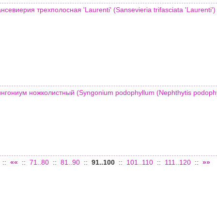
нсевиерия трехполосная 'Laurenti' (Sansevieria trifasciata 'Laurenti')
нгониум ножколистный (Syngonium podophyllum (Nephthytis podophy
::
««
::
71..80
::
81..90
::
91..100
::
101..110
::
111..120
::
»»