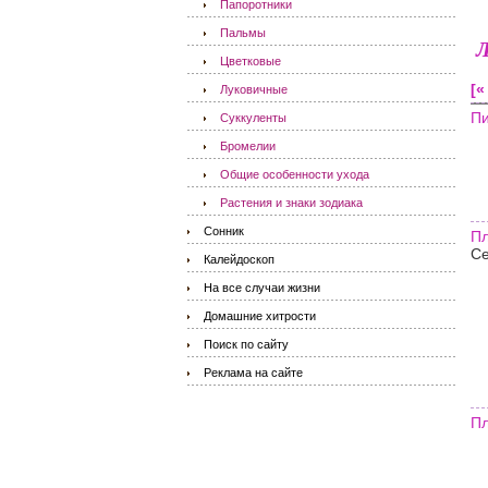
Папоротники
Пальмы
Цветковые
[«
Луковичные
Пи
Суккуленты
Бромелии
Общие особенности ухода
Растения и знаки зодиака
Сонник
Пл
Се
Калейдоскоп
На все случаи жизни
Домашние хитрости
Поиск по сайту
Реклама на сайте
Пл