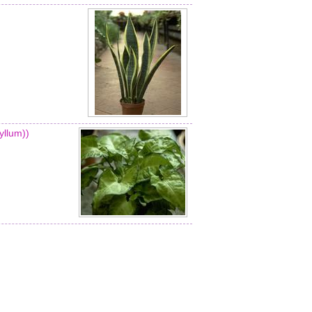
llum))