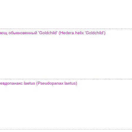
ющ обыкновенный 'Goldchild' (Hedera helix 'Goldchild')
евдопанакс laetus (Pseudopanax laetus)