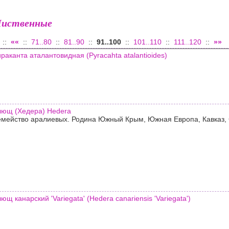
Лиственные
::
««
::
71..80
::
81..90
::
91..100
::
101..110
::
111..120
::
»»
раканта аталантовидная (Pyracahta atalantioides)
ющ (Хедера) Hedera
мейство аралиевых. Родина Южный Крым, Южная Европа, Кавказ,
ющ канарский 'Variegata' (Hedera canariensis 'Variegata')