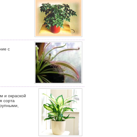
ние с
м и окраской
я сорта
крупными,