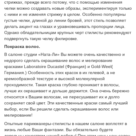
стрижках, прежде всего потому, что с помощью изменения
челки можно создавать новые образы, экспериментируя только
с ними и не изменяя стрижку в целом. Особенно популярны
густые челки, длиной до линии бровей, этот стиль позволяет
делать акцент на глазах и уравновешивать пропорции лица.
Однако обладательницам крупных черт стилисты рекомендуют
подвергнуть такую челку филировке.
Покраска волос.
В салоне студии «Ната-Ли» Вы можете очень качественно и
недорого сделать окрашивание волос и мелирование
красками Laboratoire Ducastel (Франция) и Gold-Weel(
Германия.) Особенность этих красок в их гелевой, а не
кремообразной текстуре и высокой молекулярной
проходимости. Такая краска глубоко проникает в волосы,
лучше их окрашивает и дольше держится. Она очень бережно
относится к Вашим волосам, не пересушивает их и долго
сохраняет свой цвет. Эти качественные краски самый лучший
выбор, если Вы решили сделать окрашивание волос или
мелирование!
Опытные парикмахеры-стилисты в нашем салоне воплотят в
жизнь любые Ваши фантазии. Вы обязательно будете
довольны качеством нашей работы! При этом цены наш салон