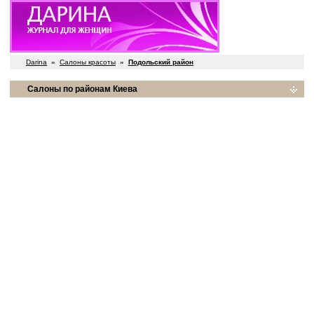
Darina
»
Салоны красоты
»
Подольский район
Салоны по районам Киева