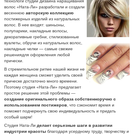
технологи студии дизайна наращивания
волос «Ната-Ли» разработали и создали
весеннюю
авторскую коллекцию
постижерных изделий из натуральных
волос. В нее входят: шиньоны,
полупарики, накладные волосы,
декоративные гребни, стилизованные
вуалеты, обручи из натуральных волос,
накладные челки — самые свежие
решениядля оформления любой
прически.
В стремительном ритме нашей жизни не
каждая женщина сможет уделить своей
прическе достаточно много времени.
Поэтому студия «Ната-Ли» предлагает
простое решение этой проблемы —
создание оригинального образа собственноручно с
использованием постижеров
, что сэкономит время и
поможет подчеркнуть свою индивидуальность и придать
особый шарм!
Студия Ната-Ли
делает серьезные шаги в развитии
индустрии красоты
благодаря усердному труду, творчеству и