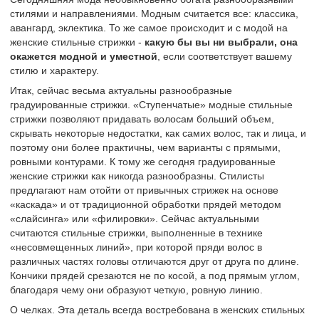
стилями и направлениями. Модным считается все: классика,
авангард, эклектика. То же самое происходит и с модой на
женские стильные стрижки -
какую бы вы ни выбрали, она
окажется модной и уместной
, если соответствует вашему
стилю и характеру.
Итак, сейчас весьма актуальны разнообразные
градуированные стрижки. «Ступенчатые» модные стильные
стрижки позволяют придавать волосам больший объем,
скрывать некоторые недостатки, как самих волос, так и лица, и
поэтому они более практичны, чем варианты с прямыми,
ровными контурами. К тому же сегодня градуированные
женские стрижки как никогда разнообразны. Стилисты
предлагают нам отойти от привычных стрижек на основе
«каскада» и от традиционной обработки прядей методом
«слайсинга» или «филировки». Сейчас актуальными
считаются стильные стрижки, выполненные в технике
«несовмещенных линий», при которой пряди волос в
различных частях головы отличаются друг от друга по длине.
Кончики прядей срезаются не по косой, а под прямым углом,
благодаря чему они образуют четкую, ровную линию.
О челках. Эта деталь всегда востребована в женских стильных